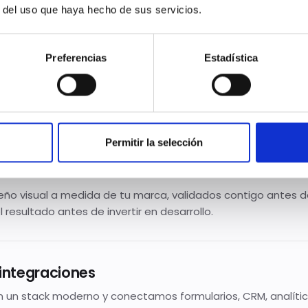
r del uso que haya hecho de sus servicios.
Preferencias
Estadística
nto y estrategia
presa, tu sector y tu competencia. Definimos objetivos,
nformación y palabras clave a posicionar.
Permitir la selección
I
eño visual a medida de tu marca, validados contigo antes 
 resultado antes de invertir en desarrollo.
 integraciones
un stack moderno y conectamos formularios, CRM, analític