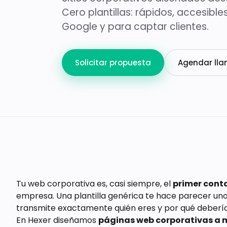
→
Plataforma logística
Cero plantillas: rápidos, accesibl
Procesos de Negocio
Google y para captar clientes.
Abogacía 360
→
Estrategia y Rendimiento
Solicitar propuesta
Agendar ll
Ciberseguridad (Básico)
Ciberseguridad (Avanzado)
Ciberseguridad (Certificación)
Transformación Digital 360
Tu web corporativa es, casi siempre, el
primer cont
empresa. Una plantilla genérica te hace parecer un
transmite exactamente quién eres y por qué deberían 
En Hexer diseñamos
páginas web corporativas a