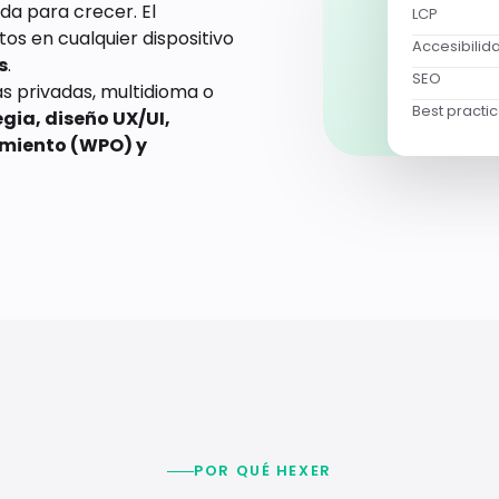
da para crecer. El
LCP
tos en cualquier dispositivo
Accesibilid
s
.
SEO
s privadas, multidioma o
Best practi
gia, diseño UX/UI,
imiento (WPO) y
POR QUÉ HEXER