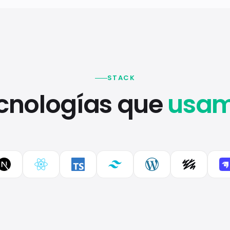
STACK
cnologías que
usa