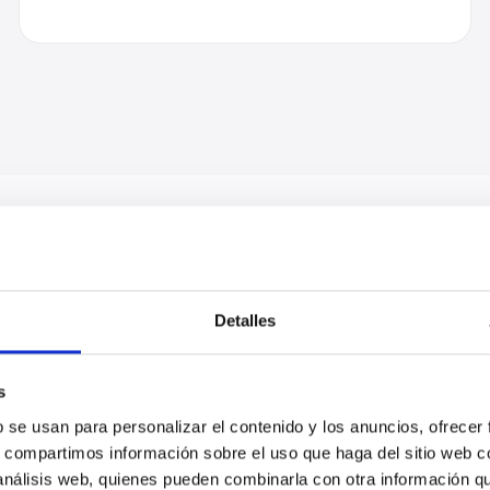
Detalles
CÓMO TRABAJAMOS
Nuestro
proceso
s
b se usan para personalizar el contenido y los anuncios, ofrecer
obado, sin sorpresas: sabes qué pasa en cada fase y q
s, compartimos información sobre el uso que haga del sitio web 
final de cada una.
 análisis web, quienes pueden combinarla con otra información q