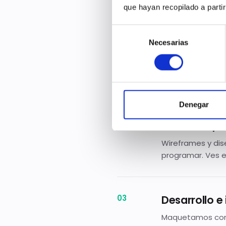
que hayan recopilado a parti
Selección
Necesarias
de
Descubrimie
consentimiento
Analizamos tu em
arquitectura de i
Denegar
Diseño UX/U
Wireframes y dis
programar. Ves el
Desarrollo e
Maquetamos con 