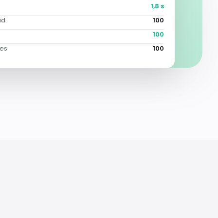
1,8 s
ad
100
100
ces
100